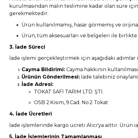
kurulmasından malın teslimine kadar olan süre için
gerekmektedir:
Ürün kullanılmamış, hasar görmemiş ve orijinal
Ürün, tüm aksesuarları ve belgeleri ile birlikte
3. İade Süreci
İade işlemi gerçekleştirmek için aşağıdaki adımlar 
Cayma Bildirimi:
Cayma hakkının kullanılması iç
Ürünün Gönderilmesi:
İade talebiniz onayland
İade Adresi:
TOKAT SAFİ TARIM LTD. ŞTİ.
OSB 2.Kısım, 9.Cad. No:2 Tokat
4. İade Ücretleri
İade işlemlerinde kargo ücreti Alıcı'ya aittir. Ürü
5. İade İşlemlerinin Tamamlanması