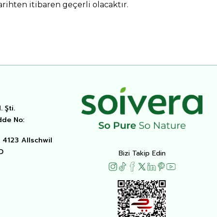
rihten itibaren geçerli olacaktır.
 Şti.
dde No:
4123 Allschwil
D
Bizi Takip Edin