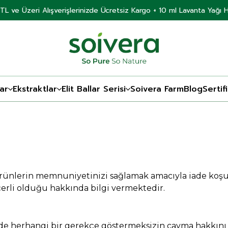
TL ve Üzeri Alışverişlerinizde Ücretsiz Kargo + 10 ml Lavanta Yağı 
ar
Ekstraktlar
Elit Ballar Serisi
Soivera Farm
Blog
Sertif
ürünlerin memnuniyetinizi sağlamak amacıyla iade koşul
eçerli olduğu hakkında bilgi vermektedir.
nde herhangi bir gerekçe göstermeksizin cayma hakkını k