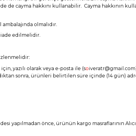
de de cayma hakkını kullanabilir. Cayma hakkının kulla
 ambalajında olmalıdır.
 iade edilmelidir.
izlenmelidir:
in, yazılı olarak veya e-posta ile (s
o
iveratr@gmail.com
ıktan sonra, ürünleri belirtilen süre içinde (14 gün) ad
n iadesi yapılmadan önce, ürünün kargo masraflarının Alı