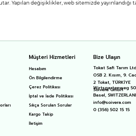
utar. Yapılan değişiklikler, web sitemizde yayınlandığı ta
Müşteri Hizmetleri
Bize Ulaşın
Tokat Safi Tarım Ltd.
Hesabım
OSB 2. Kısım, 9. Ca
Ön Bilgilendirme
2 Tokat, TÜRKİYE
Çerez Politikası
Wirtsgartenweg 50 
Soivera GmbH
Basel, SWITZERLAN
İptal ve İade Politikası
info@soivera.com
orları
Sıkça Sorulan Sorular
0 (356) 502 15 15
Kargo Takip
İletişim