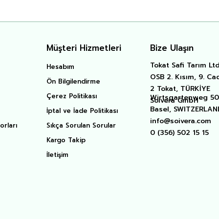
Müşteri Hizmetleri
Bize Ulaşın
Tokat Safi Tarım Ltd.
Hesabım
OSB 2. Kısım, 9. Ca
Ön Bilgilendirme
2 Tokat, TÜRKİYE
Çerez Politikası
Wirtsgartenweg 50 
Soivera GmbH
Basel, SWITZERLAN
İptal ve İade Politikası
info@soivera.com
orları
Sıkça Sorulan Sorular
0 (356) 502 15 15
Kargo Takip
İletişim