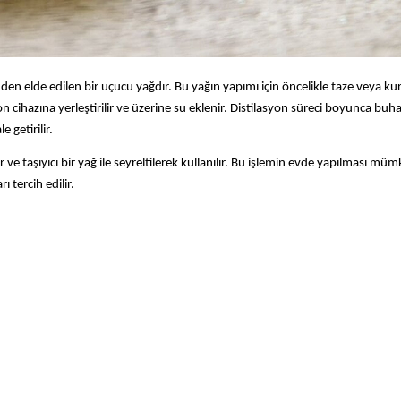
inden elde edilen bir uçucu yağdır. Bu yağın yapımı için öncelikle taze veya k
yon cihazına yerleştirilir ve üzerine su eklenir. Distilasyon süreci boyunca buha
 getirilir.
e taşıyıcı bir yağ ile seyreltilerek kullanılır. Bu işlemin evde yapılması müm
ı tercih edilir.