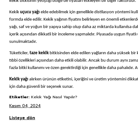
kekik bitkisinin yetiştiği bölge de fiyatları etkileyen bir diğer faktördür.
Kekik
uçucu yağı
elde edebilmek için genellikle distilasyon yöntemi kulla
formda elde edilir. Kekik yağının fiyatını belirleyen en önemli etkenlerden
yağı, saf ve yoğun bir yapıya sahip olup daha az miktarda kullanılsa dahi e
içerik açısından dikkatli bir inceleme yapmalıdır. Piyasada uygun fiyatlı
sunulmaktadır.
Tüketiciler,
taze kekik
bitkisinden elde edilen yağların daha yüksek bi
tıbbi özellikleri açısından daha etkili olabilir. Ancak bu durum aynı zama
fazla bitki kullanımı ve özen gerektirdiği için genellikle daha pahalıd
Kekik yağı
alırken ürünün etiketini, içeriğini ve üretim yöntemini dikka
için daha güvenli bir seçenek sunar.
Etiketler:
Kekik Yağı Nasıl Yapılır?
Kasım 04, 2024
Listeye dön