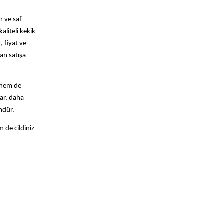
r ve saf
aliteli kekik
, fiyat ve
dan satışa
 hem de
lar, daha
ndür.
 de cildiniz