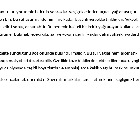
nılır. Bu yöntemle bitkinin yaprakları ve çiçeklerinden uçucu yağlar ayrıştırılı
 biri, bu saflaştırma işleminin ne kadar başarılı gerçekleştirildiğidir. Yüksek k
tkili sonuçlar sunabilir. Bu nedenle kaliteli bir kekik yağı arayan kullanıcılar
 ürünler bulunabileceği gibi, saf ve yoğun içerikli yağlar daha yüksek fiyatlar
r kalite sunduğunu göz önünde bulundurmalıdır. Bu tür yağlar hem aromatik
nda maliyetleri de artırabilir. Özellikle taze bitkilerden elde edilen uçucu yağ
ır. Ayrıca piyasada çeşitli boyutlarda ve ambalajlarda kekik yağı bulmak mümkü
tlice incelemek önemlidir. Güvenilir markaları tercih etmek hem sağlığınız hem