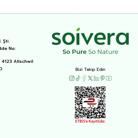
 Şti.
dde No:
4123 Allschwil
D
Bizi Takip Edin